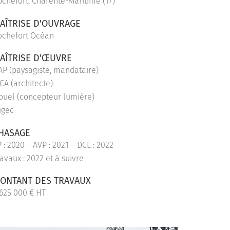
ochefort, Charente-Maritime (17)
AÎTRISE D'OUVRAGE
ochefort Océan
AÎTRISE D'ŒUVRE
AP (paysagiste, mandataire)
CA (architecte)
ouel (concepteur lumière)
ugec
HASAGE
 : 2020 – AVP : 2021 – DCE : 2022
avaux : 2022 et à suivre
ONTANT DES TRAVAUX
 625 000 € HT