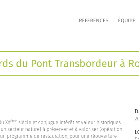
RÉFÉRENCES
ÉQUIPE
s du Pont Transbordeur à Ro
D
2
ème
du XX
siècle et conjugue intérêt et valeur historiques,
un secteur naturel à préserver et à valoriser (opération
L
t d’un programme de restauration, pour une réouverture