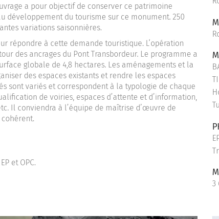
R
uvrage a pour objectif de conserver ce patrimoine
r au développement du tourisme sur ce monument. 250
M
antes variations saisonnières.
R
our répondre à cette demande touristique. L’opération
utour des ancrages du Pont Transbordeur. Le programme a
M
surface globale de 4,8 hectares. Les aménagements et la
B
ganiser des espaces existants et rendre les espaces
TI
és sont variés et correspondent à la typologie de chaque
H
alification de voiries, espaces d’attente et d’information,
T
c. Il conviendra à l’équipe de maîtrise d’œuvre de
 cohérent.
P
EP
Tr
EP et OPC.
M
3